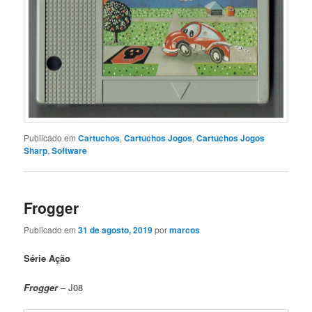
Publicado em
Cartuchos
,
Cartuchos Jogos
,
Cartuchos Jogos
Sharp
,
Software
Frogger
Publicado em
31 de agosto, 2019
por
marcos
Série Ação
Frogger
– J08