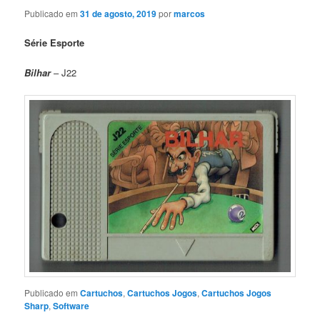
Publicado em
31 de agosto, 2019
por
marcos
Série Esporte
Bilhar
– J22
Publicado em
Cartuchos
,
Cartuchos Jogos
,
Cartuchos Jogos
Sharp
,
Software