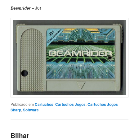
Beamrider
– J01
Publicado em
Cartuchos
,
Cartuchos Jogos
,
Cartuchos Jogos
Sharp
,
Software
Bilhar