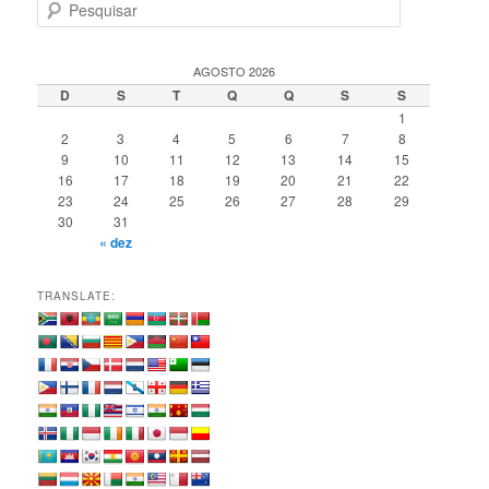
P
e
s
q
AGOSTO 2026
u
D
S
T
Q
Q
S
S
i
1
s
2
3
4
5
6
7
8
a
9
10
11
12
13
14
15
r
16
17
18
19
20
21
22
23
24
25
26
27
28
29
30
31
« dez
TRANSLATE: