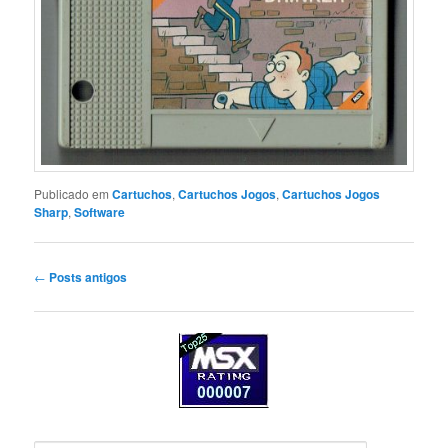
Publicado em
Cartuchos
,
Cartuchos Jogos
,
Cartuchos Jogos
Sharp
,
Software
Navegação
←
Posts antigos
de
posts