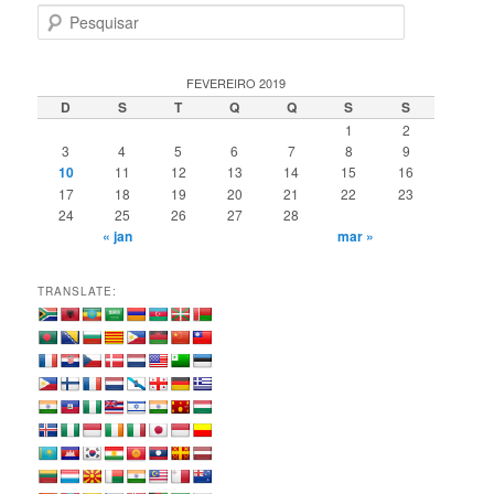
P
e
s
q
FEVEREIRO 2019
u
D
S
T
Q
Q
S
S
i
1
2
s
3
4
5
6
7
8
9
a
10
11
12
13
14
15
16
r
17
18
19
20
21
22
23
24
25
26
27
28
« jan
mar »
TRANSLATE: