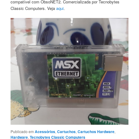
compatível com ObsoNET2. Comercializada por Tecnobytes
Classic Computers. Veja
aqui
.
Publicado em
Acessórios
,
Cartuchos
,
Cartuchos Hardware
,
Hardware
,
Tecnobytes Classic Computers