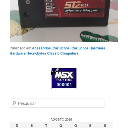
Publicado em
Acessórios
,
Cartuchos
,
Cartuchos Hardware
,
Hardware
,
Tecnobytes Classic Computers
P
e
s
q
AGOSTO 2026
u
D
S
T
Q
Q
S
S