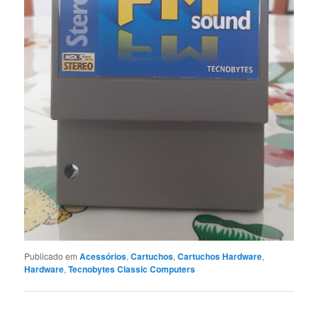
Publicado em
Acessórios
,
Cartuchos
,
Cartuchos Hardware
,
Hardware
,
Tecnobytes Classic Computers