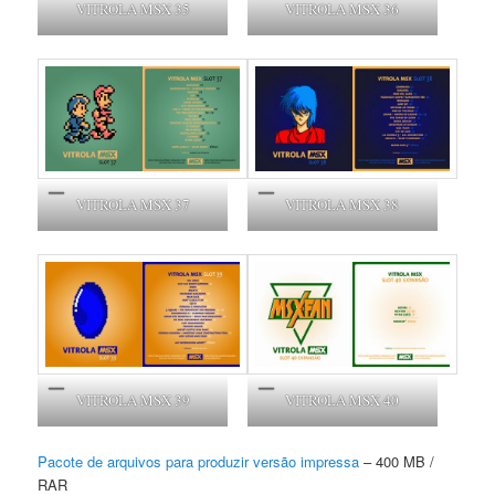
VITROLA MSX 35
VITROLA MSX 36
VITROLA MSX 37
VITROLA MSX 38
VITROLA MSX 39
VITROLA MSX 40
Pacote de arquivos para produzir versão impressa
– 400 MB /
RAR