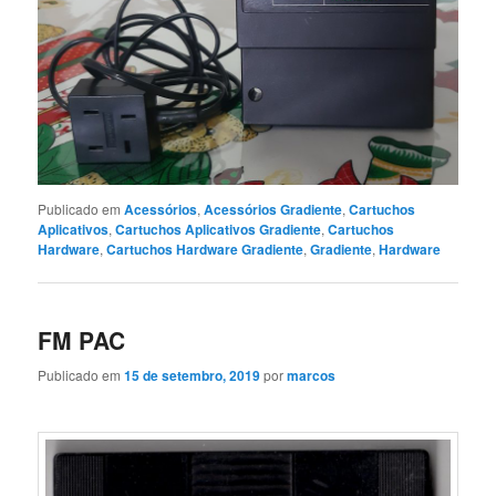
Publicado em
Acessórios
,
Acessórios Gradiente
,
Cartuchos
Aplicativos
,
Cartuchos Aplicativos Gradiente
,
Cartuchos
Hardware
,
Cartuchos Hardware Gradiente
,
Gradiente
,
Hardware
FM PAC
Publicado em
15 de setembro, 2019
por
marcos