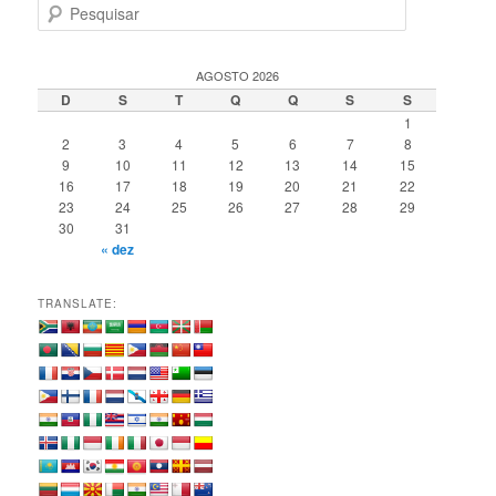
P
e
s
q
AGOSTO 2026
u
D
S
T
Q
Q
S
S
i
1
s
2
3
4
5
6
7
8
a
9
10
11
12
13
14
15
r
16
17
18
19
20
21
22
23
24
25
26
27
28
29
30
31
« dez
TRANSLATE: