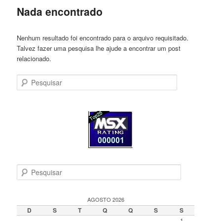
Nada encontrado
Nenhum resultado foi encontrado para o arquivo requisitado.
Talvez fazer uma pesquisa lhe ajude a encontrar um post
relacionado.
Pesquisar
P
e
s
q
AGOSTO 2026
u
D
S
T
Q
Q
S
S
i
1