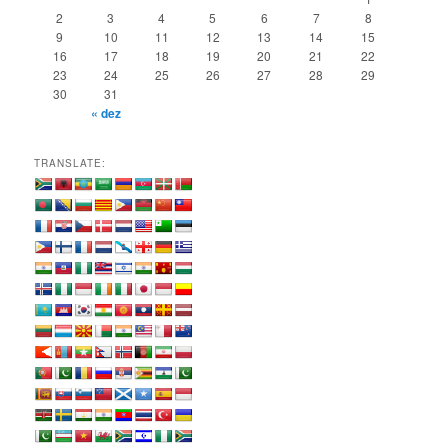
s
2
3
4
5
6
7
8
a
9
10
11
12
13
14
15
r
16
17
18
19
20
21
22
23
24
25
26
27
28
29
30
31
« dez
TRANSLATE: