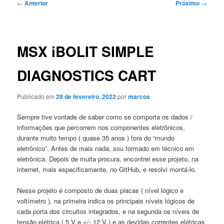
Navegação
←
Anterior
Próximo
→
de
posts
MSX iBOLIT SIMPLE
DIAGNOSTICS CART
Publicado em
28 de fevereiro, 2022
por
marcos
Sempre tive vontade de saber como se comporta os dados /
informações que percorrem nos componentes eletrônicos,
durante muito tempo ( quase 35 anos ) fora do “mundo
eletrônico”. Antes de mais nada, sou formado em técnico em
eletrônica. Depois de muita procura, encontrei esse projeto, na
internet, mais especificamente, no GitHub, e resolvi montá-lo.
Nesse projeto é composto de duas placas ( nível lógico e
voltímetro ), na primeira indica os principais níveis lógicos de
cada porta dos circuitos integrados, e na segunda os níveis de
tensão elétrica ( 5 V e +/- 12 V ) e as devidas correntes elétricas