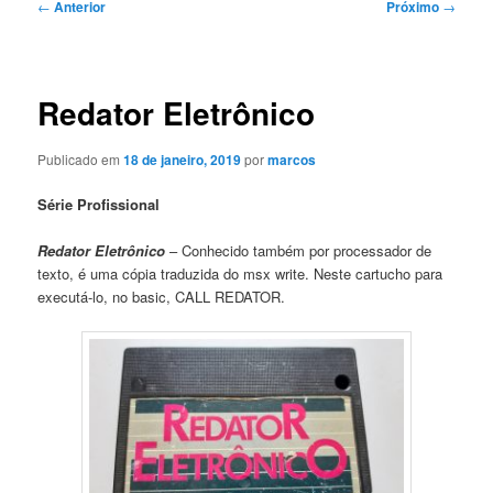
Navegação
←
Anterior
Próximo
→
de
posts
Redator Eletrônico
Publicado em
18 de janeiro, 2019
por
marcos
Série Profissional
Redator Eletrônico
– Conhecido também por processador de
texto, é uma cópia traduzida do msx write. Neste cartucho para
executá-lo, no basic, CALL REDATOR.