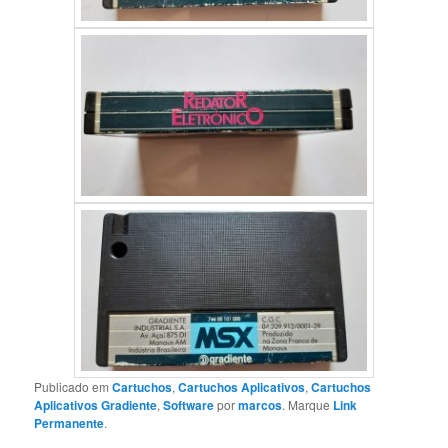
Publicado em
Cartuchos
,
Cartuchos Aplicativos
,
Cartuchos
Aplicativos Gradiente
,
Software
por
marcos
. Marque
Link
Permanente
.