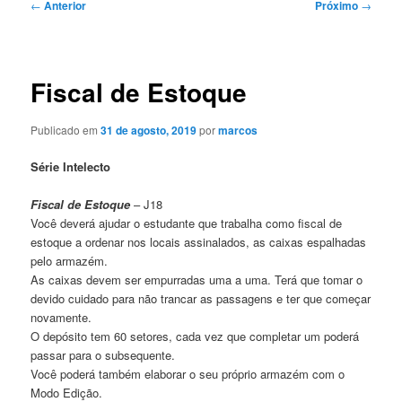
Navegação
←
Anterior
Próximo
→
de
posts
Fiscal de Estoque
Publicado em
31 de agosto, 2019
por
marcos
Série Intelecto
Fiscal de Estoque
– J18
Você deverá ajudar o estudante que trabalha como fiscal de
estoque a ordenar nos locais assinalados, as caixas espalhadas
pelo armazém.
As caixas devem ser empurradas uma a uma. Terá que tomar o
devido cuidado para não trancar as passagens e ter que começar
novamente.
O depósito tem 60 setores, cada vez que completar um poderá
passar para o subsequente.
Você poderá também elaborar o seu próprio armazém com o
Modo Edição.