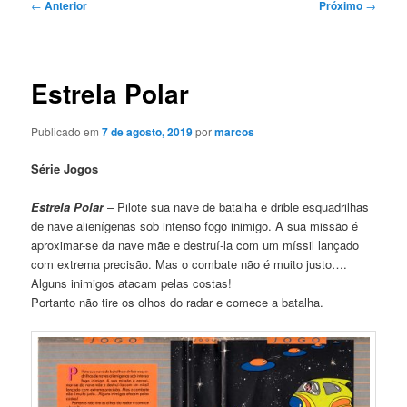
Navegação
←
Anterior
Próximo
→
de
posts
Estrela Polar
Publicado em
7 de agosto, 2019
por
marcos
Série Jogos
Estrela Polar
– Pilote sua nave de batalha e drible esquadrilhas
de nave alienígenas sob intenso fogo inimigo. A sua missão é
aproximar-se da nave mãe e destruí-la com um míssil lançado
com extrema precisão. Mas o combate não é muito justo….
Alguns inimigos atacam pelas costas!
Portanto não tire os olhos do radar e comece a batalha.