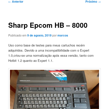
Navegação
←
Anterior
Próximo
→
de
posts
Sharp Epcom HB – 8000
Publicado em
9 de agosto, 2019
por
marcos
Uso como base de testes para meus cartuchos recém
adquiridos. Devido a uma incompatibilidade com o Expert
1.0,criou-se uma normalização após essa versão, tanto com
Hotbit 1.2 quanto ao Expert 1.1.