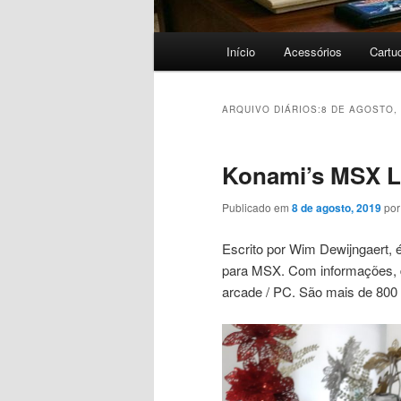
Menu
Início
Acessórios
Cartu
principal
ARQUIVO DIÁRIOS:
8 DE AGOSTO,
Konami’s MSX 
Publicado em
8 de agosto, 2019
po
Escrito por Wim Dewijngaert, é
para MSX. Com informações, d
arcade / PC. São mais de 800 