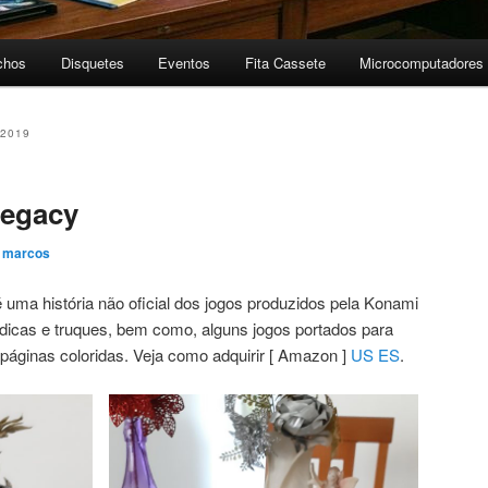
chos
Disquetes
Eventos
Fita Cassete
Microcomputadores
 2019
Legacy
r
marcos
 uma história não oficial dos jogos produzidos pela Konami
icas e truques, bem como, alguns jogos portados para
páginas coloridas. Veja como adquirir [ Amazon ]
US
ES
.