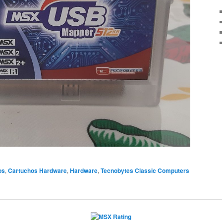
os
,
Cartuchos Hardware
,
Hardware
,
Tecnobytes Classic Computers