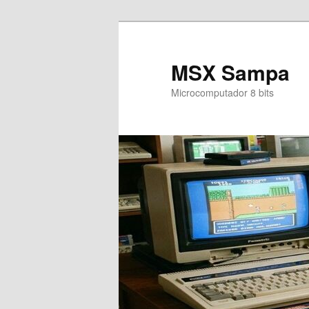
Pular
Pular
para
para
o
o
MSX Sampa
conteúdo
conteúdo
Microcomputador 8 bits
principal
secundário