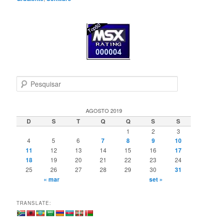
P
e
s
q
AGOSTO 2019
u
D
S
T
Q
Q
S
S
i
1
2
3
s
4
5
6
7
8
9
10
a
11
12
13
14
15
16
17
r
18
19
20
21
22
23
24
25
26
27
28
29
30
31
« mar
set »
TRANSLATE: