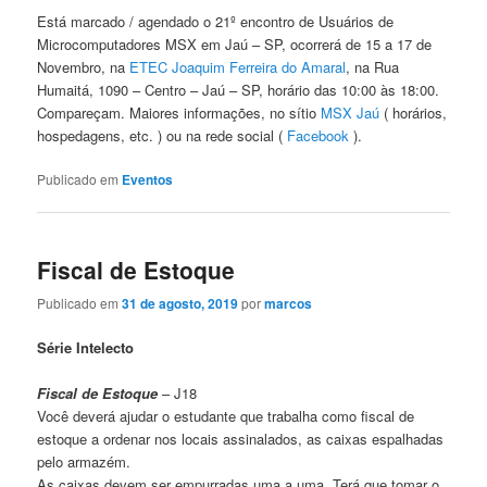
Está marcado / agendado o 21º encontro de Usuários de
Microcomputadores MSX em Jaú – SP, ocorrerá de 15 a 17 de
Novembro, na
ETEC Joaquim Ferreira do Amaral
, na Rua
Humaitá, 1090 – Centro – Jaú – SP, horário das 10:00 às 18:00.
Compareçam. Maiores informações, no sítio
MSX Jaú
( horários,
hospedagens, etc. ) ou na rede social (
Facebook
).
Publicado em
Eventos
Fiscal de Estoque
Publicado em
31 de agosto, 2019
por
marcos
Série Intelecto
Fiscal de Estoque
– J18
Você deverá ajudar o estudante que trabalha como fiscal de
estoque a ordenar nos locais assinalados, as caixas espalhadas
pelo armazém.
As caixas devem ser empurradas uma a uma. Terá que tomar o