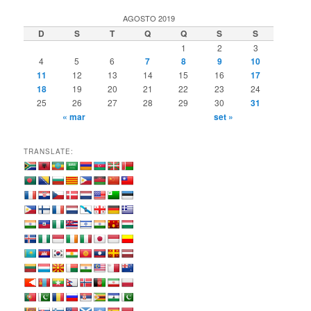
s
q
AGOSTO 2019
u
D
S
T
Q
Q
S
S
i
1
2
3
s
4
5
6
7
8
9
10
a
11
12
13
14
15
16
17
r
18
19
20
21
22
23
24
25
26
27
28
29
30
31
« mar
set »
TRANSLATE: