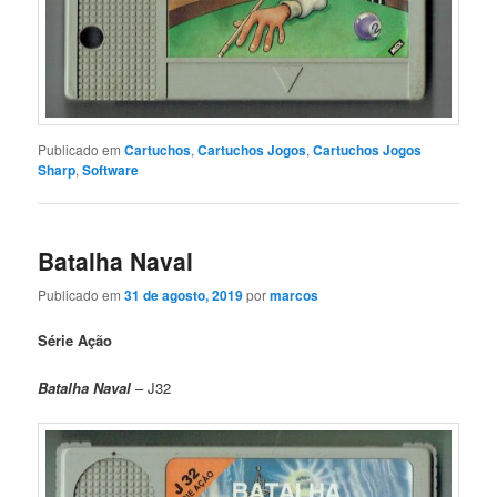
Publicado em
Cartuchos
,
Cartuchos Jogos
,
Cartuchos Jogos
Sharp
,
Software
Batalha Naval
Publicado em
31 de agosto, 2019
por
marcos
Série Ação
Batalha Naval
– J32