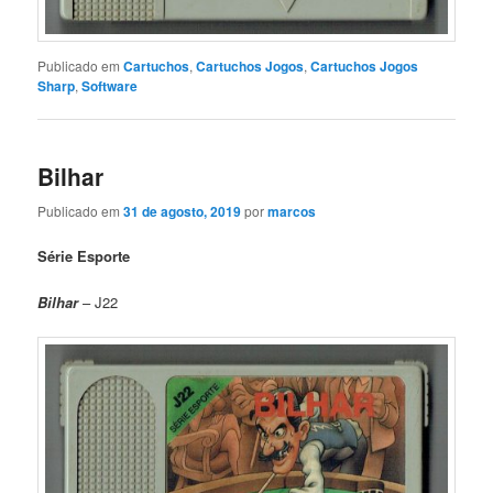
Publicado em
Cartuchos
,
Cartuchos Jogos
,
Cartuchos Jogos
Sharp
,
Software
Bilhar
Publicado em
31 de agosto, 2019
por
marcos
Série Esporte
Bilhar
– J22