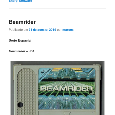
Sharp
,
Software
Beamrider
Publicado em
31 de agosto, 2019
por
marcos
Série Espacial
Beamrider
– J01